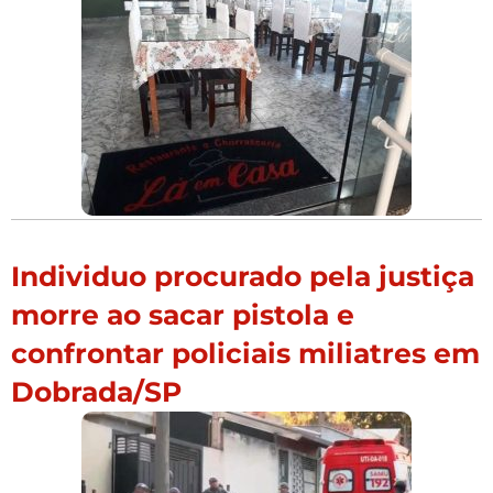
Individuo procurado pela justiça
morre ao sacar pistola e
confrontar policiais miliatres em
Dobrada/SP