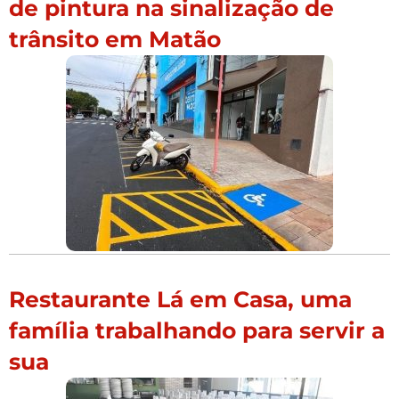
de pintura na sinalização de
trânsito em Matão
Restaurante Lá em Casa, uma
família trabalhando para servir a
sua