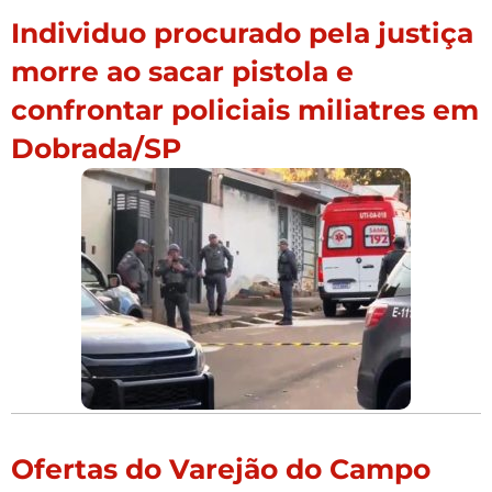
Individuo procurado pela justiça
morre ao sacar pistola e
confrontar policiais miliatres em
Dobrada/SP
Ofertas do Varejão do Campo