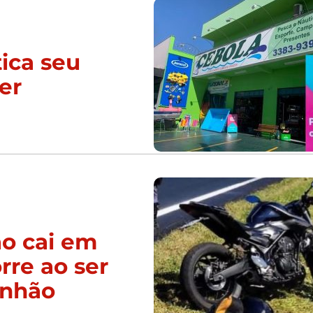
ica seu
er
ão cai em
re ao ser
inhão