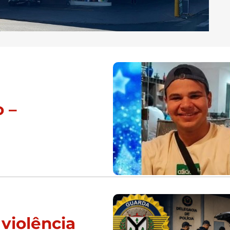
 –
violência