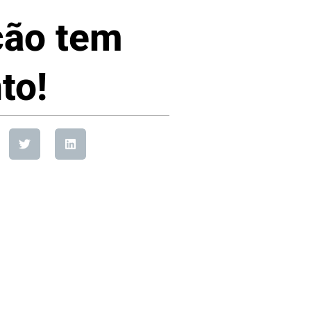
ção tem
to!