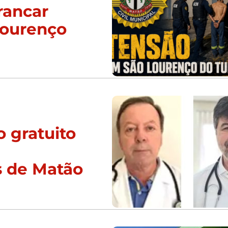
rancar
Lourenço
 gratuito
s de Matão