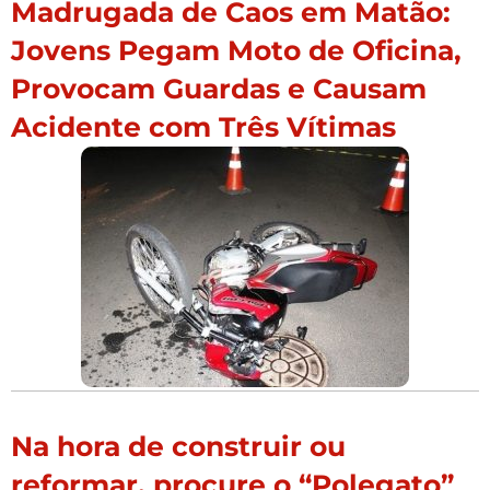
Madrugada de Caos em Matão:
Jovens Pegam Moto de Oficina,
Provocam Guardas e Causam
Acidente com Três Vítimas
Na hora de construir ou
reformar, procure o “Polegato”