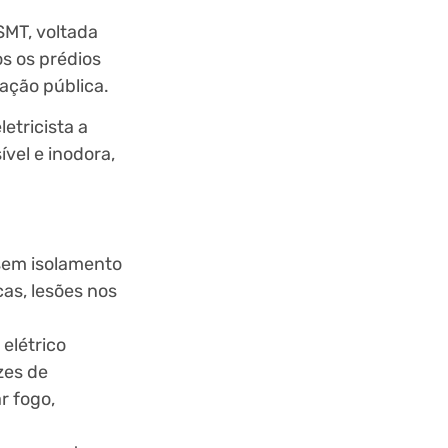
SMT, voltada
os os prédios
nação pública.
etricista a
ível e inodora,
 sem isolamento
as, lesões nos
elétrico
zes de
r fogo,