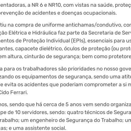
tadoras, a NR 6 e NR10, com vistas na saúde, proteç
a prevenção de acidentes e doenças ocupacionais.
estiu na compra de uniforme antichamas/condutivo, 
o Elétrica e Hidráulica faz parte da Secretaria de Ser
ntos de Proteção Individual (EPIs), essenciais para u
lantes, capacete dielétrico, óculos de proteção (ou prot
s em altura, cinturão de segurança; bem como protetore
 para os trabalhadores são prioridades no nosso gove
ilizando os equipamentos de segurança, sendo uma ati
ele evita os acidentes que poderiam comprometer a si
ido Ferrari.
anos, sendo que há cerca de 5 anos vem sendo organiza
pe de 10 servidores, sendo: quatro técnicos de Segur
rabalho; um engenheiro de Segurança do Trabalho; u
s; e uma assistente social.