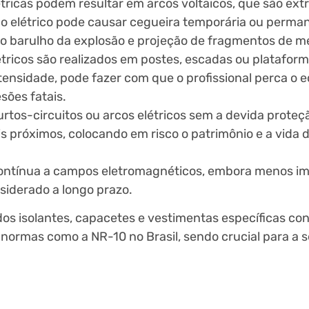
létricas podem resultar em arcos voltaicos, que são e
co elétrico pode causar cegueira temporária ou perma
do barulho da explosão e projeção de fragmentos de me
étricos são realizados em postes, escadas ou platafor
nsidade, pode fazer com que o profissional perca o equ
sões fatais.
curtos-circuitos ou arcos elétricos sem a devida prot
is próximos, colocando em risco o patrimônio e a vida 
contínua a campos eletromagnéticos, embora menos im
siderado a longo prazo.
ados isolantes, capacetes e vestimentas específicas c
 normas como a NR-10 no Brasil, sendo crucial para a