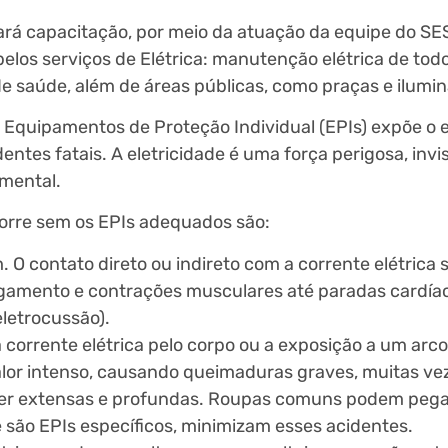
zará capacitação, por meio da atuação da equipe do SE
elos serviços de Elétrica: manutenção elétrica de tod
de saúde, além de áreas públicas, como praças e ilumi
e Equipamentos de Proteção Individual (EPIs) expõe o el
entes fatais. A eletricidade é uma força perigosa, invis
amental.
 corre sem os EPIs adequados são:
. O contato direto ou indireto com a corrente elétrica
amento e contrações musculares até paradas cardíac
eletrocussão).
orrente elétrica pelo corpo ou a exposição a um arco 
calor intenso, causando queimaduras graves, muitas ve
ser extensas e profundas. Roupas comuns podem pega
são EPIs específicos, minimizam esses acidentes.