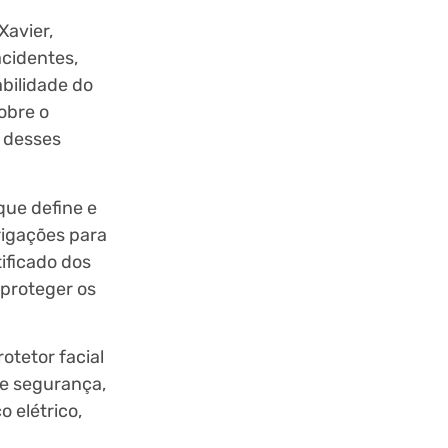
Xavier,
acidentes,
bilidade do
obre o
o desses
que define e
rigações para
ificado dos
 proteger os
otetor facial
de segurança,
o elétrico,