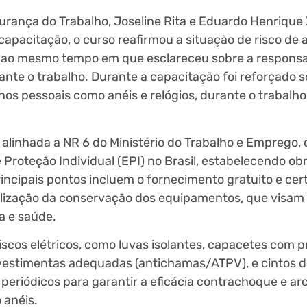
rança do Trabalho, Joseline Rita e Eduardo Henrique 
apacitação, o curso reafirmou a situação de risco de 
a, ao mesmo tempo em que esclareceu sobre a responsa
nte o trabalho. Durante a capacitação foi reforçado s
os pessoais como anéis e relógios, durante o trabalh
alinhada a NR 6 do Ministério do Trabalho e Emprego, 
roteção Individual (EPI) no Brasil, estabelecendo ob
ncipais pontos incluem o fornecimento gratuito e cert
calização da conservação dos equipamentos, que visam
a e saúde.
iscos elétricos, como luvas isolantes, capacetes com pr
, vestimentas adequadas (antichamas/ATPV), e cintos 
s periódicos para garantir a eficácia contrachoque e arc
 anéis.