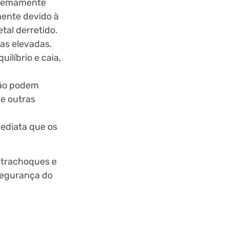
xtremamente
nente devido à
tal derretido.
mas elevadas.
ilíbrio e caia,
eção podem
de outras
ediata que os
ontrachoques e
 segurança do