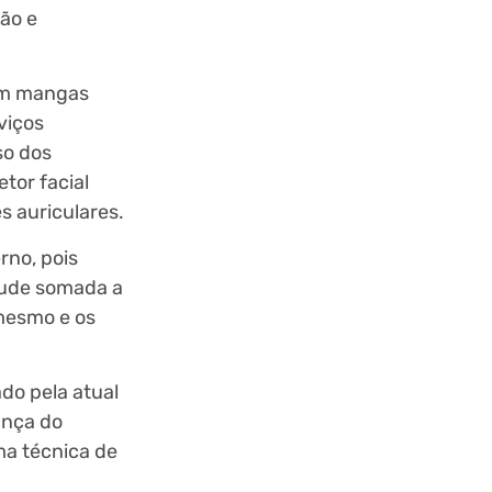
ão e
com mangas
viços
so dos
etor facial
s auriculares.
rno, pois
tude somada a
 mesmo e os
do pela atual
ança do
ma técnica de