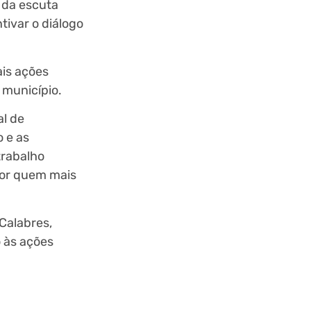
o da escuta
tivar o diálogo
ais ações
 município.
al de
o e as
trabalho
hor quem mais
Calabres,
o às ações