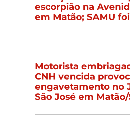
escorpião na Aveni
em Matão; SAMU foi
Motorista embriaga
CNH vencida provo
engavetamento no 
São José em Matão