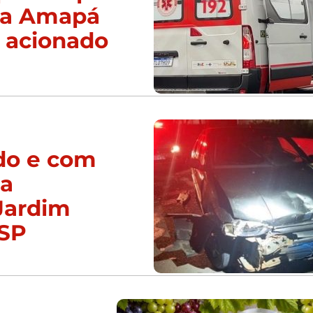
da Amapá
 acionado
do e com
ca
Jardim
/SP