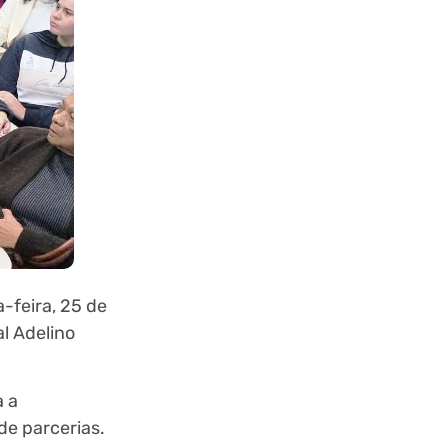
-feira, 25 de
al Adelino
a a
de parcerias.