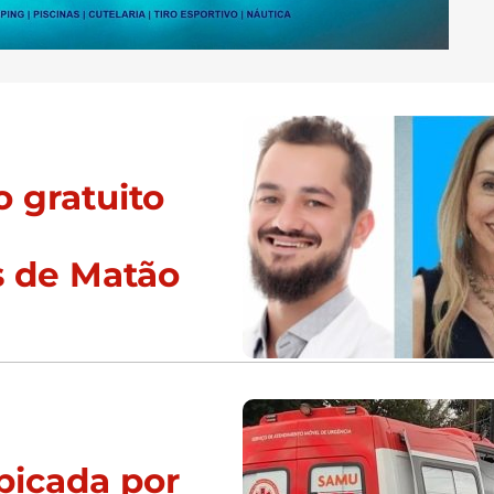
 gratuito
s de Matão
picada por