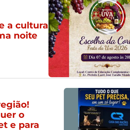
e a cultura
ma noite
região!
uer o
et e para