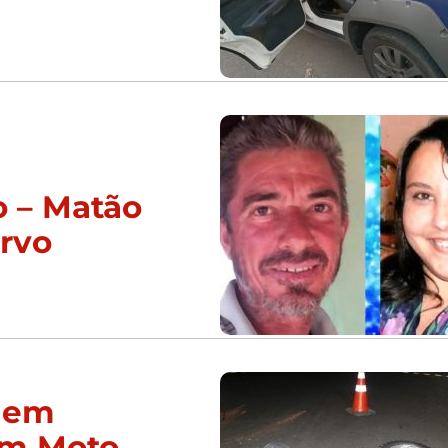
o – Matão
urvo
 em
am Moto