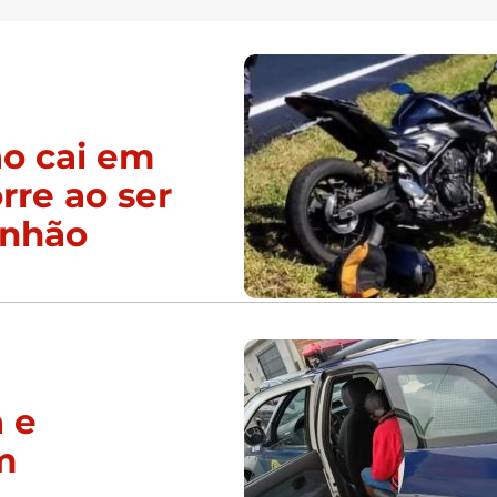
ão cai em
re ao ser
inhão
 e
m