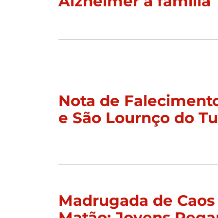
Alzheimer à família
Nota de Faleciment
e São Lournço do T
Madrugada de Caos
Matão: Jovens Peg