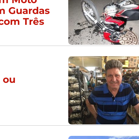
am Guardas
com Três
r ou