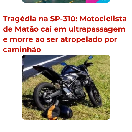
Tragédia na SP-310: Motociclista
de Matão cai em ultrapassagem
e morre ao ser atropelado por
caminhão