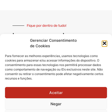
Fique por dentro de tudo!
Inscreva-se e receba nossas
notícias sempre atualizadas
Gerenciar Consentimento
de Cookies
Para fornecer as melhores experiências, usamos tecnologias como
cookies para armazenar e/ou acessar informações do dispositivo. O
consentimento para essas tecnologias nos permitirá processar dados
INSCREVER
como comportamento de navegação ou IDs exclusivos neste site. Não
consentir ou retirar o consentimento pode afetar negativamente certos
recursos e funções.
Siga-nos
Aceitar
Negar