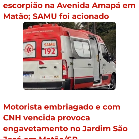
escorpião na Avenida Amapá em
Matão; SAMU foi acionado
Motorista embriagado e com
CNH vencida provoca
engavetamento no Jardim São