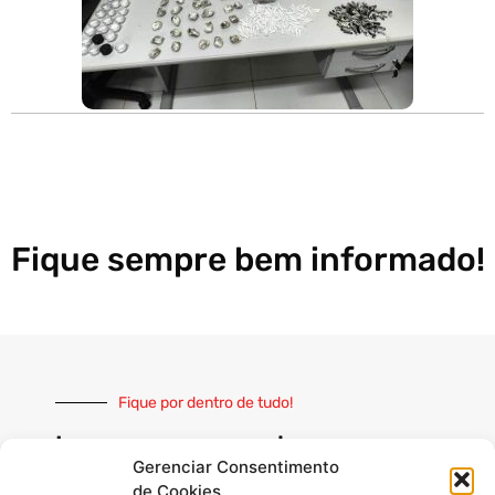
Fique sempre bem informado!
Fique por dentro de tudo!
Inscreva-se e receba nossas
notícias sempre atualizadas
Gerenciar Consentimento
de Cookies