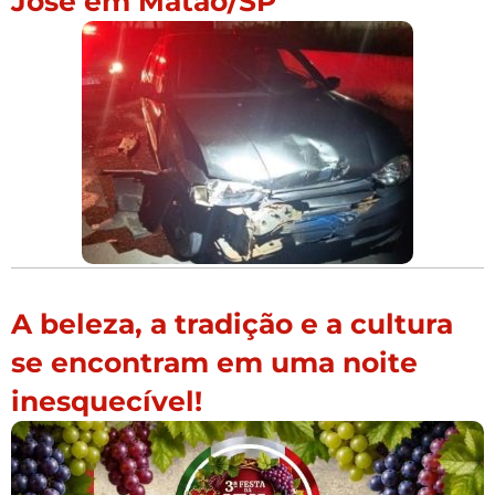
José em Matão/SP
A beleza, a tradição e a cultura
se encontram em uma noite
inesquecível!