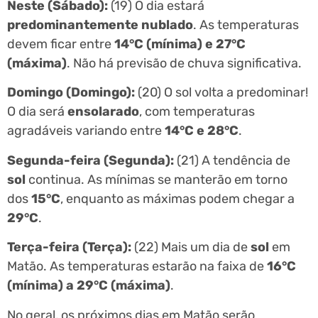
Neste (Sábado):
(19) O dia estará
predominantemente nublado
. As temperaturas
devem ficar entre
14°C (mínima) e 27°C
(máxima)
. Não há previsão de chuva significativa.
Domingo (Domingo):
(20) O sol volta a predominar!
O dia será
ensolarado
, com temperaturas
agradáveis variando entre
14°C e 28°C
.
Segunda-feira (Segunda):
(21) A tendência de
sol
continua. As mínimas se manterão em torno
dos
15°C
, enquanto as máximas podem chegar a
29°C
.
Terça-feira (Terça):
(22) Mais um dia de
sol
em
Matão. As temperaturas estarão na faixa de
16°C
(mínima) a 29°C (máxima)
.
No geral, os próximos dias em Matão serão