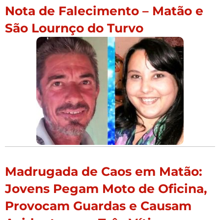
Nota de Falecimento – Matão e
São Lournço do Turvo
Madrugada de Caos em Matão:
Jovens Pegam Moto de Oficina,
Provocam Guardas e Causam