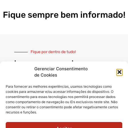
Fique sempre bem informado!
Fique por dentro de tudo!
Inscreva-se e receba nossas
notícias sempre atualizadas
Gerenciar Consentimento
de Cookies
Para fornecer as melhores experiências, usamos tecnologias como
cookies para armazenar e/ou acessar informações do dispositivo. O
consentimento para essas tecnologias nos permitirá processar dados
como comportamento de navegação ou IDs exclusivos neste site. Não
INSCREVER
consentir ou retirar o consentimento pode afetar negativamente certos
recursos e funções.
Siga-nos