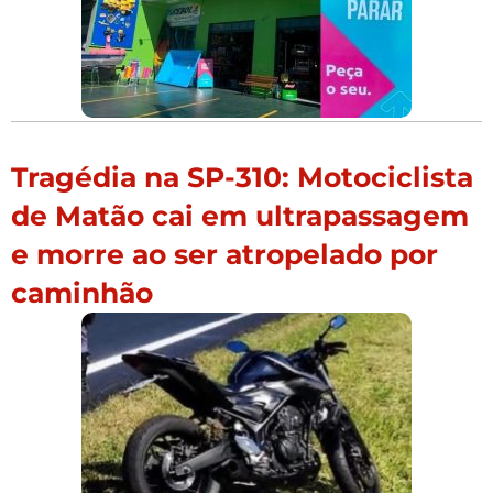
Tragédia na SP-310: Motociclista
de Matão cai em ultrapassagem
e morre ao ser atropelado por
caminhão