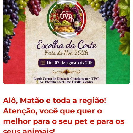
Alô, Matão e toda a região!
Atenção, você que quer o
melhor para o seu pet e para os
seus animais!