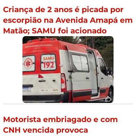
Criança de 2 anos é picada por
escorpião na Avenida Amapá em
Matão; SAMU foi acionado
Motorista embriagado e com
CNH vencida provoca