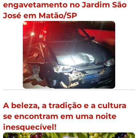
engavetamento no Jardim São
José em Matão/SP
A beleza, a tradição e a cultura
se encontram em uma noite
inesquecível!