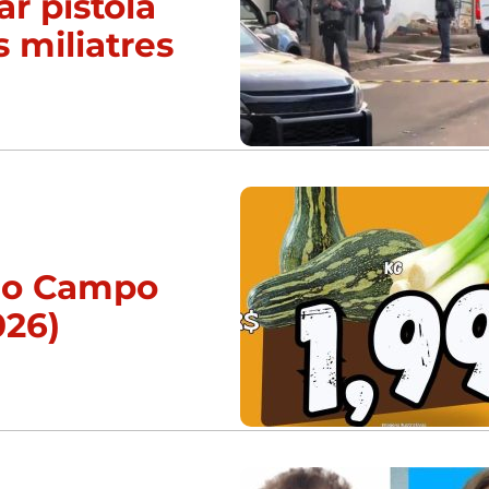
ar pistola
s miliatres
 do Campo
026)