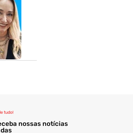
de tudo!
eceba nossas notícias
adas