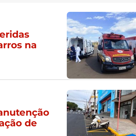
eridas
arros na
manutenção
zação de