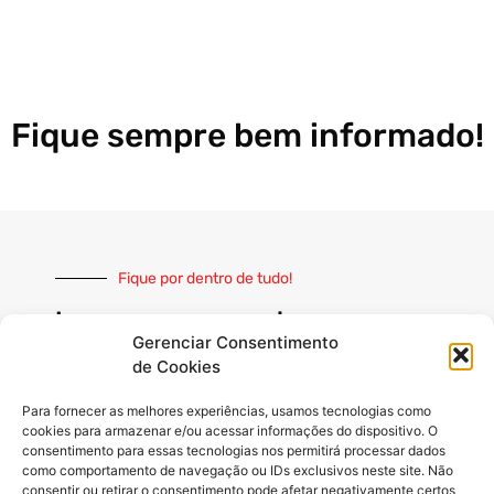
Fique sempre bem informado!
Fique por dentro de tudo!
Inscreva-se e receba nossas
notícias sempre atualizadas
Gerenciar Consentimento
de Cookies
Para fornecer as melhores experiências, usamos tecnologias como
cookies para armazenar e/ou acessar informações do dispositivo. O
consentimento para essas tecnologias nos permitirá processar dados
como comportamento de navegação ou IDs exclusivos neste site. Não
INSCREVER
consentir ou retirar o consentimento pode afetar negativamente certos