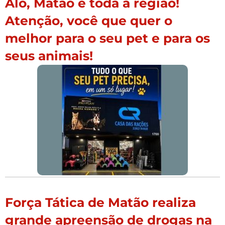
Alô, Matão e toda a região!
Atenção, você que quer o
melhor para o seu pet e para os
seus animais!
Força Tática de Matão realiza
grande apreensão de drogas na