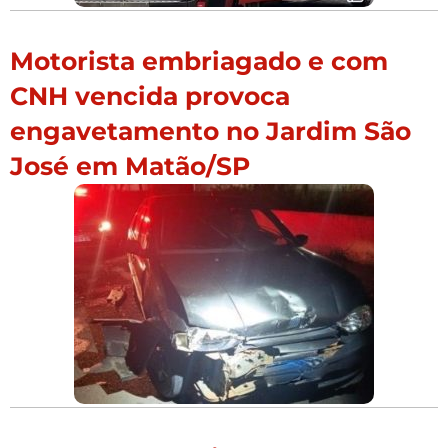
Motorista embriagado e com
CNH vencida provoca
engavetamento no Jardim São
José em Matão/SP