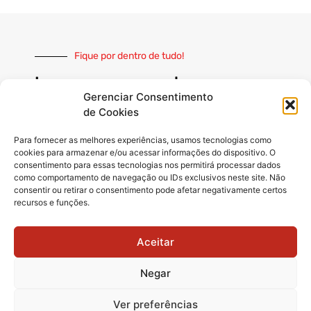
Fique por dentro de tudo!
Inscreva-se e receba nossas
notícias sempre atualizadas
Gerenciar Consentimento
de Cookies
Para fornecer as melhores experiências, usamos tecnologias como
cookies para armazenar e/ou acessar informações do dispositivo. O
consentimento para essas tecnologias nos permitirá processar dados
como comportamento de navegação ou IDs exclusivos neste site. Não
INSCREVER
consentir ou retirar o consentimento pode afetar negativamente certos
recursos e funções.
Siga-nos
Aceitar
Negar
Ver preferências