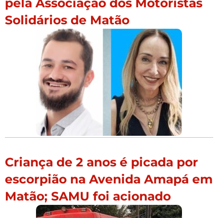
pela Associação dos Motoristas
Solidários de Matão
Criança de 2 anos é picada por
escorpião na Avenida Amapá em
Matão; SAMU foi acionado