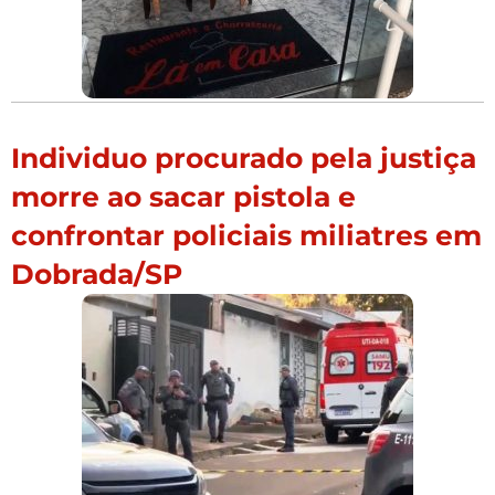
Individuo procurado pela justiça
morre ao sacar pistola e
confrontar policiais miliatres em
Dobrada/SP