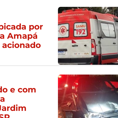
picada por
da Amapá
 acionado
do e com
ca
Jardim
/SP