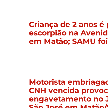
Criança de 2 anos é 
escorpião na Aveni
em Matão; SAMU foi
Motorista embriaga
CNH vencida provo
engavetamento no 
São José em Matão