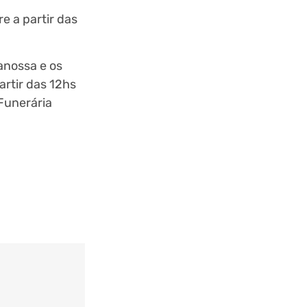
e a partir das
anossa e os
partir das 12hs
 Funerária