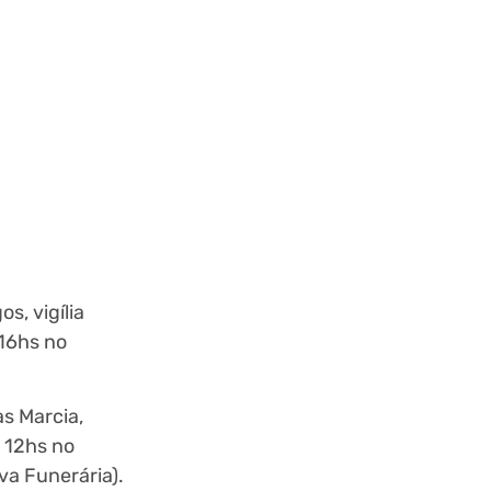
s, vigília
 16hs no
as Marcia,
s 12hs no
va Funerária).