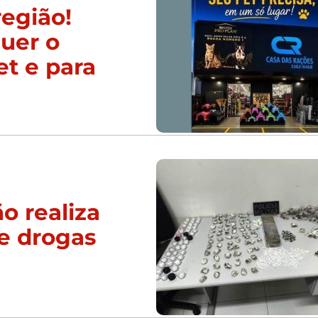
região!
uer o
et e para
o realiza
e drogas