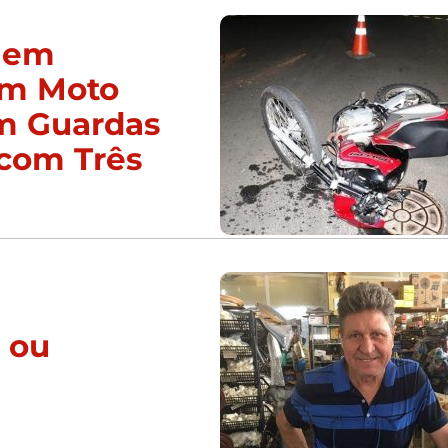
 em
am Moto
am Guardas
com Três
r ou