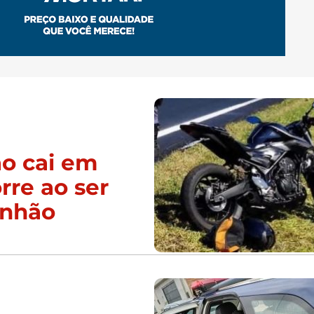
ão cai em
re ao ser
inhão