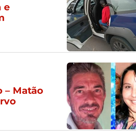
 e
m
o – Matão
urvo