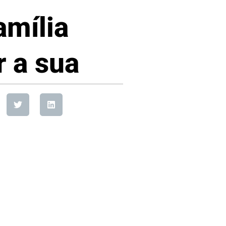
amília
r a sua