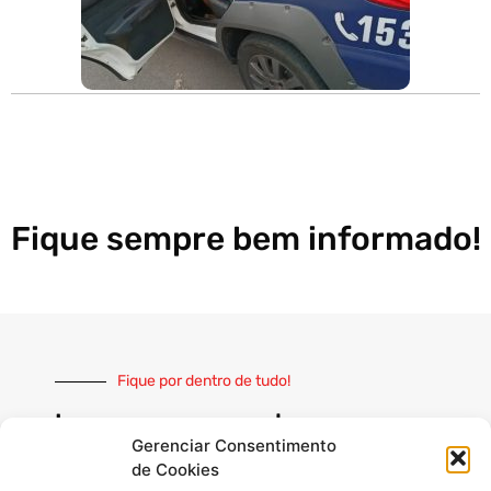
Fique sempre bem informado!
Fique por dentro de tudo!
Inscreva-se e receba nossas
notícias sempre atualizadas
Gerenciar Consentimento
de Cookies