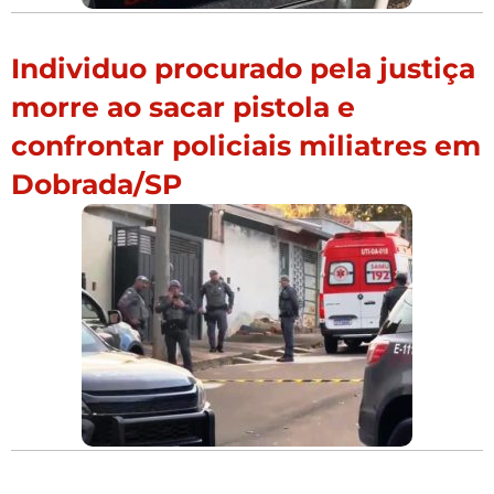
Individuo procurado pela justiça
morre ao sacar pistola e
confrontar policiais miliatres em
Dobrada/SP