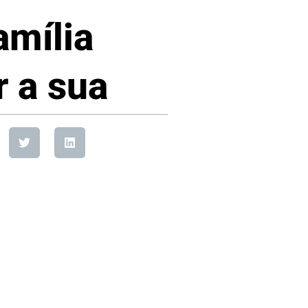
amília
r a sua