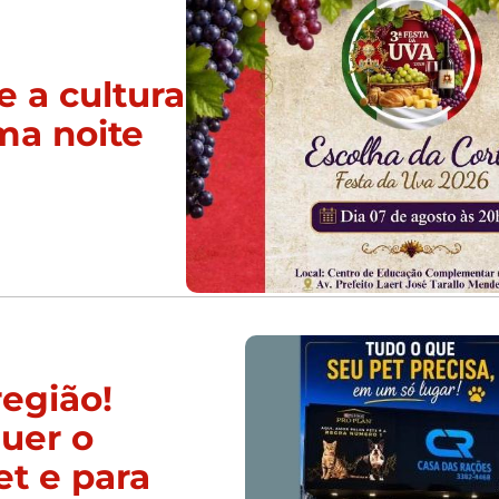
e a cultura
ma noite
região!
uer o
et e para