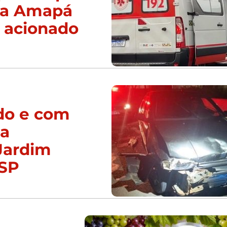
da Amapá
 acionado
do e com
ca
Jardim
/SP