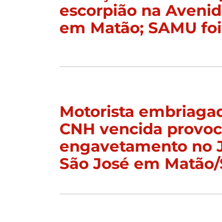
escorpião na Aveni
em Matão; SAMU foi
Motorista embriaga
CNH vencida provo
engavetamento no 
São José em Matão