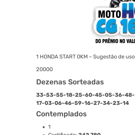
1 HONDA START 0KM – Sugestão de uso d
20000
Dezenas Sorteadas
33-
53-
55-
18-
25-
60-
45-
05-
36-
48-
17-
03-
06-
46-
59-
16-
27-
34-
23-
14
Contemplados
1
Certificado:
242.780