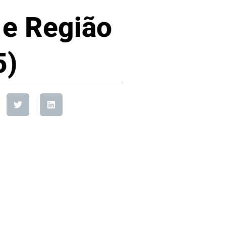
 e Região
5)