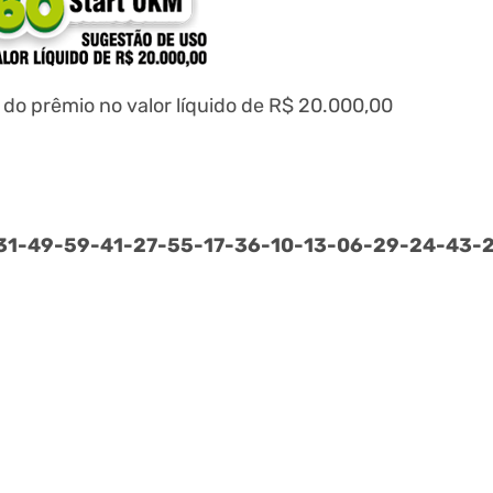
o prêmio no valor líquido de R$ 20.000,00
31-
49-
59-
41-
27-
55-
17-
36-
10-
13-
06-
29-
24-
43-