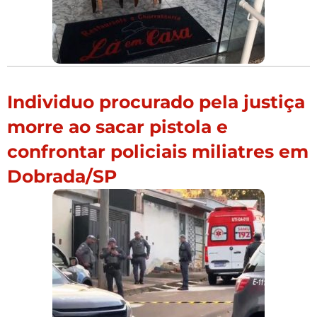
Individuo procurado pela justiça
morre ao sacar pistola e
confrontar policiais miliatres em
Dobrada/SP