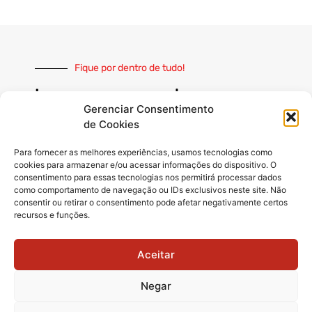
Fique por dentro de tudo!
Inscreva-se e receba nossas
notícias sempre atualizadas
Gerenciar Consentimento
de Cookies
Para fornecer as melhores experiências, usamos tecnologias como
cookies para armazenar e/ou acessar informações do dispositivo. O
consentimento para essas tecnologias nos permitirá processar dados
como comportamento de navegação ou IDs exclusivos neste site. Não
INSCREVER
consentir ou retirar o consentimento pode afetar negativamente certos
recursos e funções.
Siga-nos
Aceitar
Negar