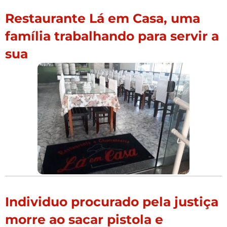
Restaurante Lá em Casa, uma
família trabalhando para servir a
sua
Individuo procurado pela justiça
morre ao sacar pistola e