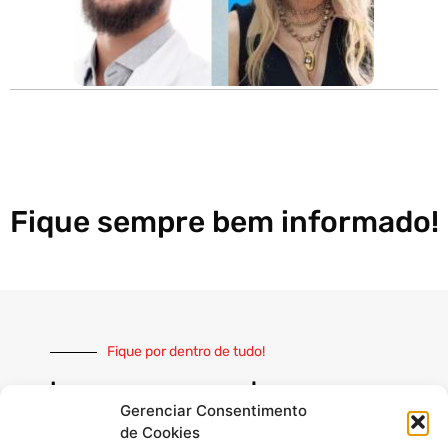
Fique sempre bem informado!
Fique por dentro de tudo!
Inscreva-se e receba nossas
notícias sempre atualizadas
Gerenciar Consentimento
de Cookies