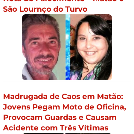
São Lournço do Turvo
Madrugada de Caos em Matão:
Jovens Pegam Moto de Oficina,
Provocam Guardas e Causam
Acidente com Três Vítimas