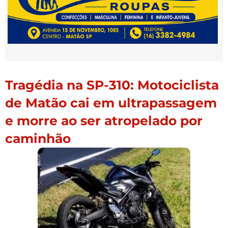
Tragédia na SP-310: Motociclista
de Matão cai em ultrapassagem
e morre ao ser atropelado por
caminhão