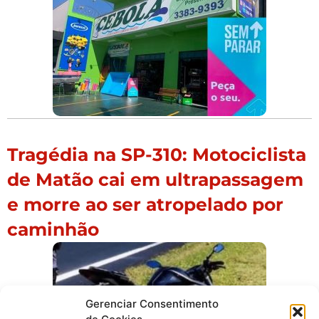
Tragédia na SP-310: Motociclista
de Matão cai em ultrapassagem
e morre ao ser atropelado por
caminhão
Gerenciar Consentimento