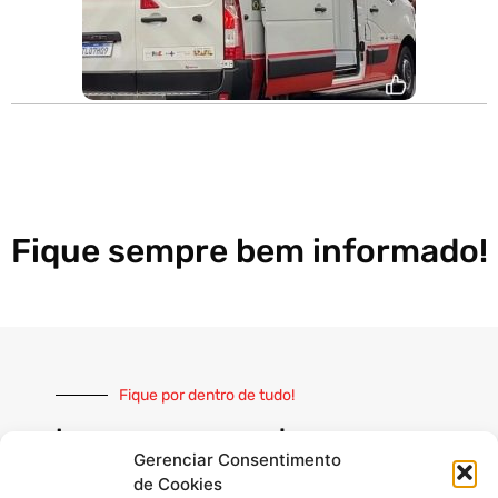
Fique sempre bem informado!
Fique por dentro de tudo!
Inscreva-se e receba nossas
notícias sempre atualizadas
Gerenciar Consentimento
de Cookies