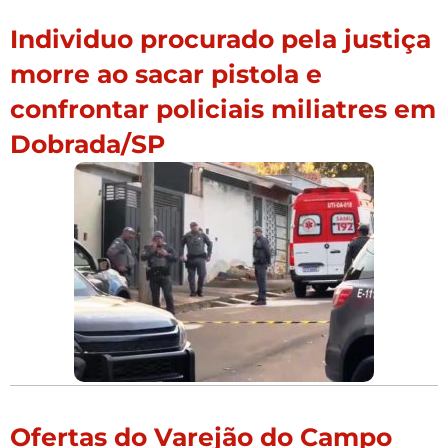
Individuo procurado pela justiça
morre ao sacar pistola e
confrontar policiais miliatres em
Dobrada/SP
Ofertas do Varejão do Campo