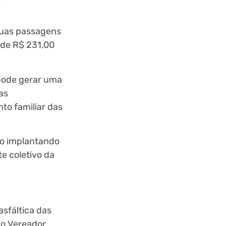
duas passagens
r de R$ 231,00
 pode gerar uma
as
to familiar das
lo implantando
e coletivo da
sfáltica das
 o Vereador