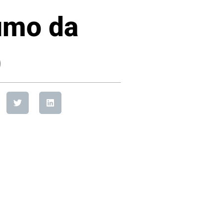
umo da
)