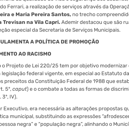
ido Ferrari, a realização de serviços através da Operaç
ira e Maria Pereira Santos,
no trecho compreendido
 Trevisan na Vila Capri.
Ademir destacou que são ru
ção especial da Secretaria de Serviços Municipais.
ULAMENTA A POLÍTICA DE PROMOÇÃO
AMENTO AO RACISMO
o o Projeto de Lei 220/25 tem por objetivo modernizar 
legislação federal vigente, em especial ao Estatuto d
aos preceitos da Constituição Federal de 1988 que esta
t. 5º,
caput
) e o combate a todas as formas de discri
3º, IV).
er Executivo, era necessária as alterações propostas 
lítica municipal, substituindo as expressões “afrodesc
pessoa negra” e “população negra”, alinhando o Municí