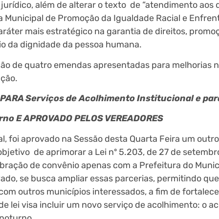
 jurídico, além de alterar o texto de “atendimento aos d
ca Municipal de Promoção da Igualdade Racial e Enfre
ráter mais estratégico na garantia de direitos, promo
pio da dignidade da pessoa humana.
vação de quatro emendas apresentadas para melhorias 
ação.
ARA Serviços de Acolhimento Institucional e par
turno E APROVADO PELOS VEREADORES
l, foi aprovado na Sessão desta Quarta Feira um outro
bjetivo de aprimorar a Lei nº 5.203, de 27 de setembr
lebração de convênio apenas com a Prefeitura do Munic
ado, se busca ampliar essas parcerias, permitindo que
om outros municípios interessados, a fim de fortalecer
o de lei visa incluir um novo serviço de acolhimento: o 
 noturno.