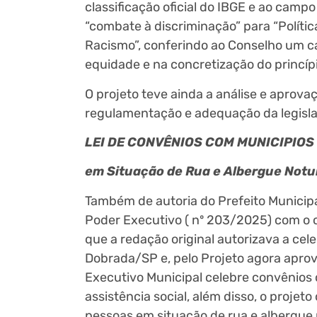
classificação oficial do IBGE e ao campo
“combate à discriminação” para “Políti
Racismo”, conferindo ao Conselho um ca
equidade e na concretização do princí
O projeto teve ainda a análise e apro
regulamentação e adequação da legisl
LEI DE CONVÊNIOS COM MUNICIPIOS P
em Situação de Rua e Albergue No
Também de autoria do Prefeito Municipa
Poder Executivo ( nº 203/2025) com o o
que a redação original autorizava a ce
Dobrada/SP e, pelo Projeto agora aprov
Executivo Municipal celebre convênios c
assistência social, além disso, o projet
pessoas em situação de rua e albergue