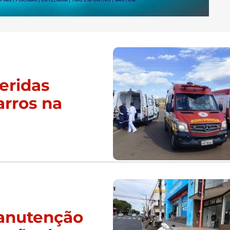
eridas
arros na
manutenção