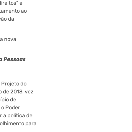
ireitos” e
ntamento ao
ção da
na nova
a Pessoas
 Projeto do
o de 2018, vez
ípio de
 o Poder
 a política de
acolhimento para