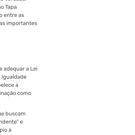
ão Tapa
 entre as
as importantes
e adequar a Lei
a Igualdade
belece a
minação como
que buscam
endente” e
pio à