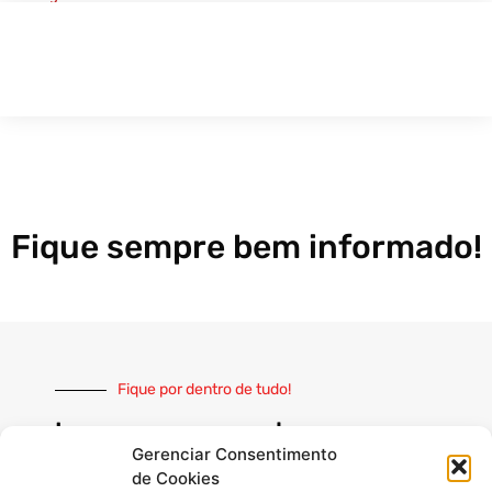
Fique sempre bem informado!
Fique por dentro de tudo!
Inscreva-se e receba nossas
notícias sempre atualizadas
Gerenciar Consentimento
de Cookies