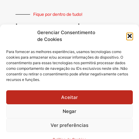
Fique por dentro de tudo!
Inscreva-se e receba nossas
notícias sempre atualizadas
Gerenciar Consentimento
de Cookies
Para fornecer as melhores experiências, usamos tecnologias como
cookies para armazenar e/ou acessar informações do dispositivo. O
consentimento para essas tecnologias nos permitirá processar dados
como comportamento de navegação ou IDs exclusivos neste site. Não
INSCREVER
consentir ou retirar o consentimento pode afetar negativamente certos
recursos e funções.
Siga-nos
Aceitar
Negar
Ver preferências