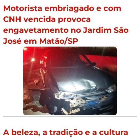
Motorista embriagado e com
CNH vencida provoca
engavetamento no Jardim São
José em Matão/SP
A beleza, a tradição e a cultura