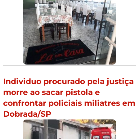
Individuo procurado pela justiça
morre ao sacar pistola e
confrontar policiais miliatres em
Dobrada/SP