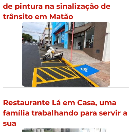
de pintura na sinalização de
trânsito em Matão
Restaurante Lá em Casa, uma
família trabalhando para servir a
sua