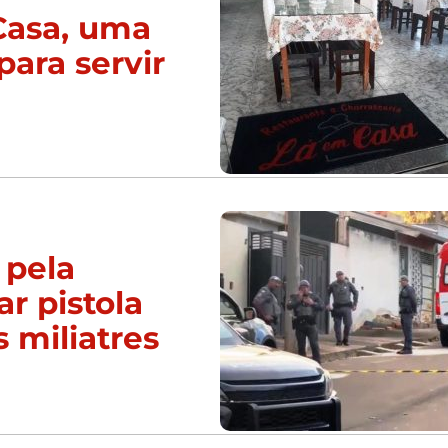
Casa, uma
para servir
 pela
ar pistola
s miliatres