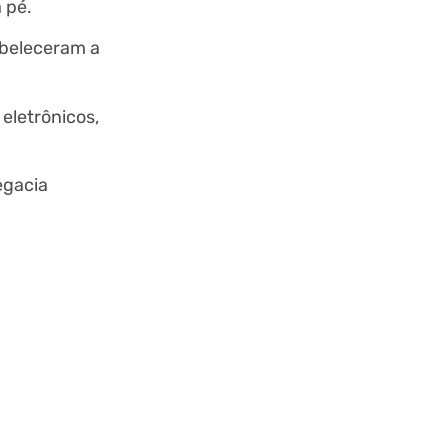
 pé.
tabeleceram a
eletrônicos,
egacia