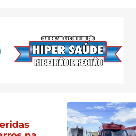
eridas
arros na