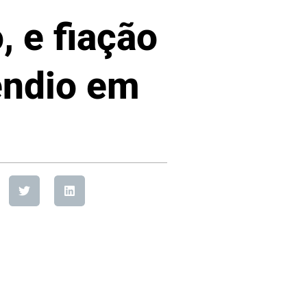
, e fiação
êndio em