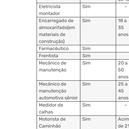
Eletricista
Sim
–
montador
Encarregado de
Sim
18 a
almoxarifado(em
35
materiais de
anos
construção)
Farmacêutico
Sim
Frentista
Sim
Mecânico de
Sim
20 a
manutenção
50
anos
Mecânico de
Sim
25 a
manutenção
45
automotiva sênior
anos
Medidor de
Sim
–
calhas
Motorista de
Sim
Acim
Caminhão
de 2