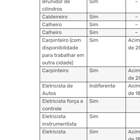
Brunidor de
Sim
–
cilindros
Caldeireiro
Sim
–
Calheiro
Sim
–
Calheiro
Sim
–
Carpinteiro (com
Sim
Acim
disponibilidade
de 2
para trabalhar em
outra cidade)
Carpinteiro
Sim
Acim
de 2
Eletricista de
Indiferente
Acim
Autos
de 1
Eletricista força e
Sim
controle
Eletricista
Sim
instrumentista
Eletricista
Sim
Acim
de 1