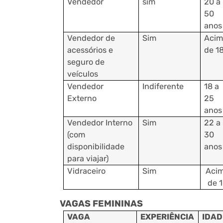
Vendedor
sim
20 a
50
anos
Vendedor de
Sim
Acim
acessórios e
de 1
seguro de
veículos
Vendedor
Indiferente
18 a
Externo
25
anos
Vendedor Interno
Sim
22 a
(com
30
disponibilidade
anos
para viajar)
Vidraceiro
Sim
Aci
de 
VAGAS FEMININAS
VAGA
EXPERIÊNCIA
IDAD