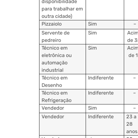
disponibilidade
para trabalhar em
outra cidade)
Pizzaiolo
Sim
–
Servente de
Sim
Aci
pedreiro
de 3
Técnico em
Sim
Aci
eletrônica ou
de 
automação
industrial
Técnico em
Indiferente
–
Desenho
Técnico em
Indiferente
–
Refrigeração
Vendedor
Sim
–
Vendedor
Indiferente
23 a
28
anos