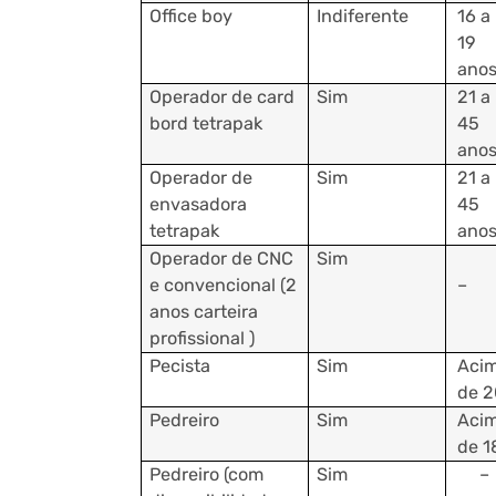
Office boy
Indiferente
16 a
19
ano
Operador de card
Sim
21 a
bord tetrapak
45
ano
Operador de
Sim
21 a
envasadora
45
tetrapak
ano
Operador de CNC
Sim
e convencional (2
–
anos carteira
profissional )
Pecista
Sim
Aci
de 2
Pedreiro
Sim
Aci
de 1
Pedreiro (com
Sim
–