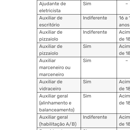
Ajudante de
Sim
–
eletricista
Auxiliar de
Indiferente
16 a 
escritório
anos
Auxiliar de
Indiferente
Acim
pizzaiolo
de 1
Auxiliar de
Sim
Acim
pizzaiolo
de 1
Auxiliar
Sim
–
marceneiro ou
marceneiro
Auxiliar de
Sim
Acim
vidraceiro
de 1
Auxiliar geral
Sim
Acim
(alinhamento e
de 1
balanceamento)
Auxiliar geral
Indiferente
Acim
(habilitação A/B)
de 1