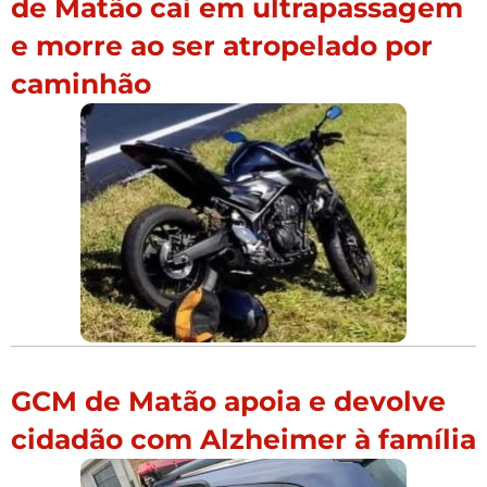
de Matão cai em ultrapassagem
e morre ao ser atropelado por
caminhão
GCM de Matão apoia e devolve
cidadão com Alzheimer à família