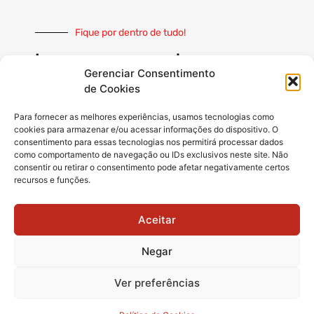
Fique por dentro de tudo!
Inscreva-se e receba nossas
notícias sempre atualizadas
Gerenciar Consentimento
de Cookies
Para fornecer as melhores experiências, usamos tecnologias como
cookies para armazenar e/ou acessar informações do dispositivo. O
consentimento para essas tecnologias nos permitirá processar dados
como comportamento de navegação ou IDs exclusivos neste site. Não
INSCREVER
consentir ou retirar o consentimento pode afetar negativamente certos
recursos e funções.
Siga-nos
Aceitar
Negar
Ver preferências