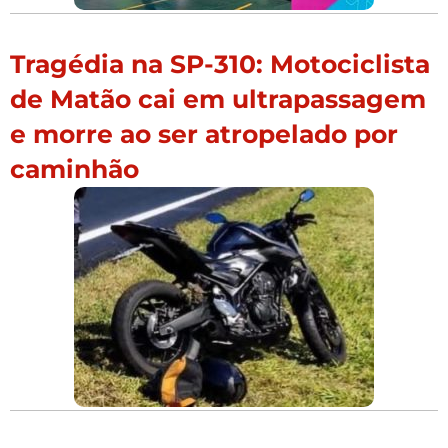
Tragédia na SP-310: Motociclista
de Matão cai em ultrapassagem
e morre ao ser atropelado por
caminhão