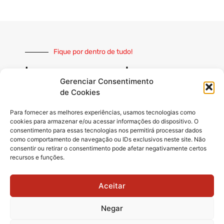
Fique por dentro de tudo!
Inscreva-se e receba nossas
notícias sempre atualizadas
Gerenciar Consentimento
de Cookies
Para fornecer as melhores experiências, usamos tecnologias como
cookies para armazenar e/ou acessar informações do dispositivo. O
consentimento para essas tecnologias nos permitirá processar dados
como comportamento de navegação ou IDs exclusivos neste site. Não
INSCREVER
consentir ou retirar o consentimento pode afetar negativamente certos
recursos e funções.
Siga-nos
Aceitar
Negar