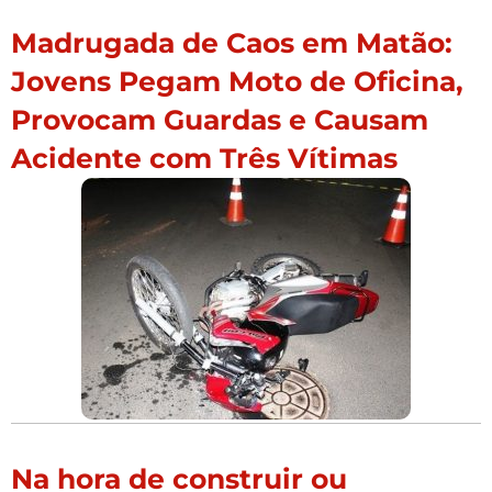
Madrugada de Caos em Matão:
Jovens Pegam Moto de Oficina,
Provocam Guardas e Causam
Acidente com Três Vítimas
Na hora de construir ou