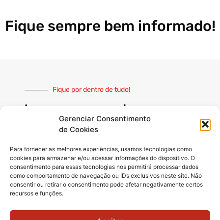
Fique sempre bem informado!
Fique por dentro de tudo!
Inscreva-se e receba nossas
notícias sempre atualizadas
Gerenciar Consentimento
de Cookies
Para fornecer as melhores experiências, usamos tecnologias como
cookies para armazenar e/ou acessar informações do dispositivo. O
consentimento para essas tecnologias nos permitirá processar dados
como comportamento de navegação ou IDs exclusivos neste site. Não
INSCREVER
consentir ou retirar o consentimento pode afetar negativamente certos
recursos e funções.
Siga-nos