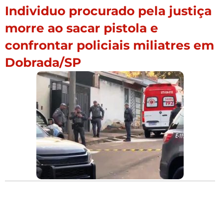
Individuo procurado pela justiça
morre ao sacar pistola e
confrontar policiais miliatres em
Dobrada/SP