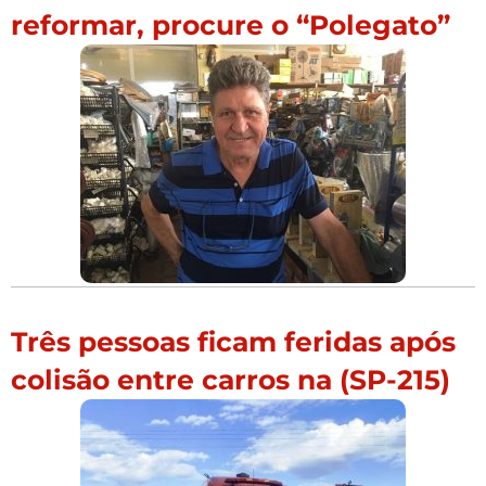
reformar, procure o “Polegato”
Três pessoas ficam feridas após
colisão entre carros na (SP-215)