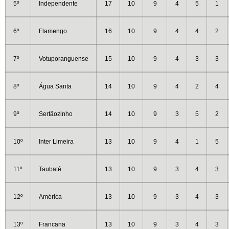
5º
Independente
17
10
9
4
5
1
6º
Flamengo
16
10
9
4
4
2
7º
Votuporanguense
15
10
9
4
3
3
8º
Água Santa
14
10
9
4
2
4
9º
Sertãozinho
14
10
9
3
5
2
10º
Inter Limeira
13
10
9
4
1
5
11º
Taubaté
13
10
9
3
4
3
12º
América
13
10
9
3
4
3
13º
Francana
13
10
9
3
4
3