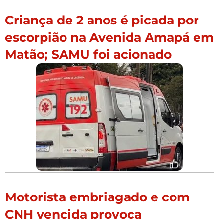
Criança de 2 anos é picada por
escorpião na Avenida Amapá em
Matão; SAMU foi acionado
Motorista embriagado e com
CNH vencida provoca