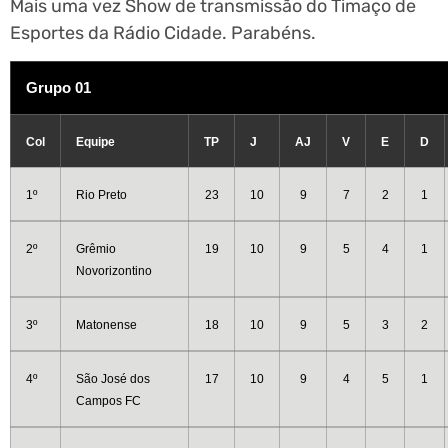
Mais uma vez Show de transmissão do Timaço de
Esportes da Rádio Cidade. Parabéns.
Grupo 01
Col
Equipe
TP
J
AJ
V
E
D
1º
Rio Preto
23
10
9
7
2
1
2º
Grêmio
19
10
9
5
4
1
Novorizontino
3º
Matonense
18
10
9
5
3
2
4º
São José dos
17
10
9
4
5
1
Campos FC