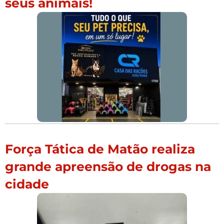
seus animais!
Força Tática de Matão realiza
grande apreensão de drogas na
cidade