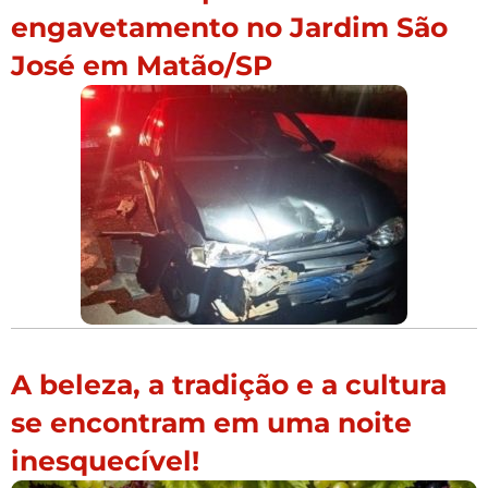
engavetamento no Jardim São
José em Matão/SP
A beleza, a tradição e a cultura
se encontram em uma noite
inesquecível!