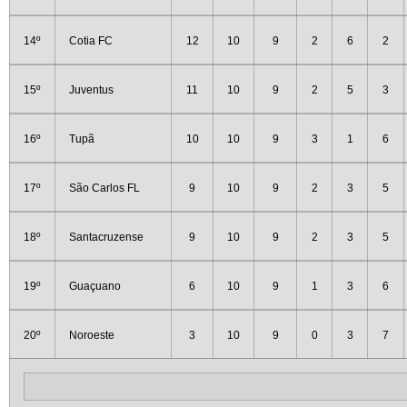
14º
Cotia FC
12
10
9
2
6
2
15º
Juventus
11
10
9
2
5
3
16º
Tupã
10
10
9
3
1
6
17º
São Carlos FL
9
10
9
2
3
5
18º
Santacruzense
9
10
9
2
3
5
19º
Guaçuano
6
10
9
1
3
6
20º
Noroeste
3
10
9
0
3
7