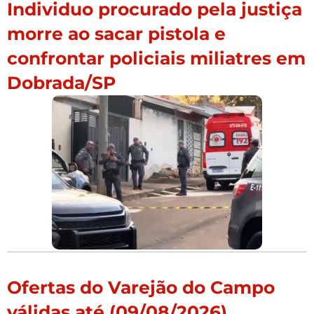
Individuo procurado pela justiça
morre ao sacar pistola e
confrontar policiais miliatres em
Dobrada/SP
Ofertas do Varejão do Campo
válidas até (09/08/2026)