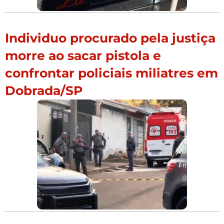
Individuo procurado pela justiça
morre ao sacar pistola e
confrontar policiais miliatres em
Dobrada/SP