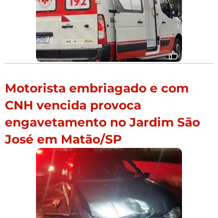
Motorista embriagado e com
CNH vencida provoca
engavetamento no Jardim São
José em Matão/SP