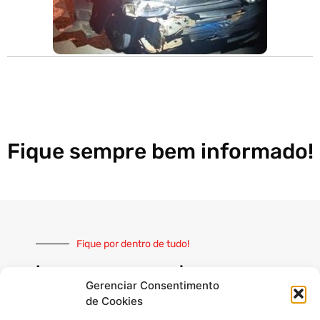
Fique sempre bem informado!
Fique por dentro de tudo!
Inscreva-se e receba nossas
notícias sempre atualizadas
Gerenciar Consentimento
de Cookies