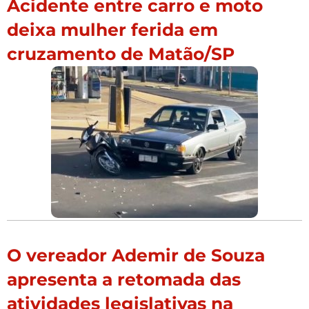
Acidente entre carro e moto
deixa mulher ferida em
cruzamento de Matão/SP
O vereador Ademir de Souza
apresenta a retomada das
atividades legislativas na