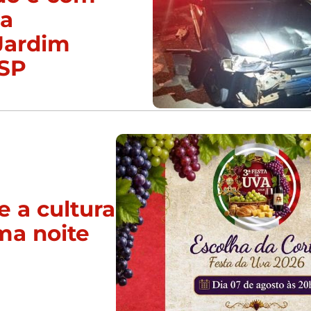
ca
Jardim
/SP
e a cultura
ma noite