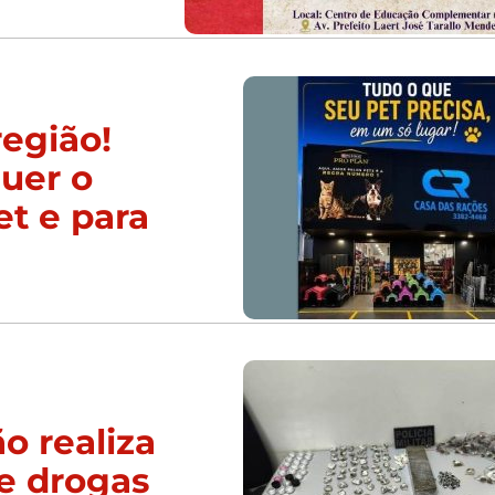
região!
uer o
et e para
o realiza
e drogas