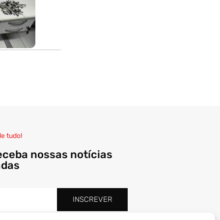
de tudo!
eceba nossas notícias
adas
INSCREVER