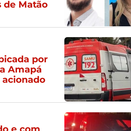
s de Matão
picada por
da Amapá
 acionado
do e com