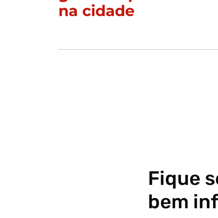
na cidade
Fique 
bem in