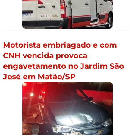
Motorista embriagado e com
CNH vencida provoca
engavetamento no Jardim São
José em Matão/SP