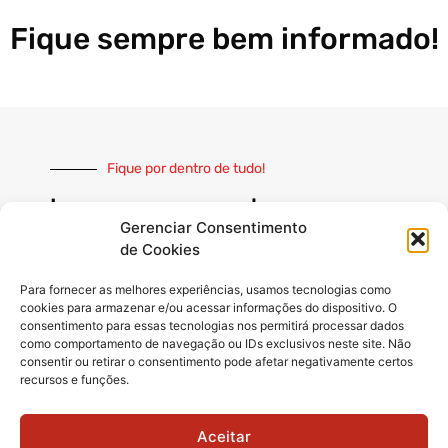
Fique sempre bem informado!
Fique por dentro de tudo!
Inscreva-se e receba nossas
notícias sempre atualizadas
Gerenciar Consentimento
de Cookies
Para fornecer as melhores experiências, usamos tecnologias como
cookies para armazenar e/ou acessar informações do dispositivo. O
consentimento para essas tecnologias nos permitirá processar dados
como comportamento de navegação ou IDs exclusivos neste site. Não
INSCREVER
consentir ou retirar o consentimento pode afetar negativamente certos
recursos e funções.
Siga-nos
Aceitar