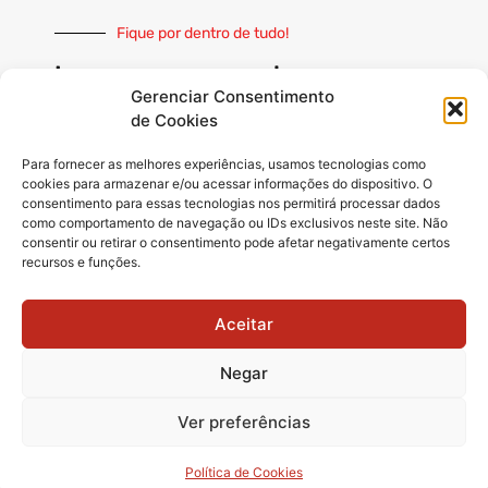
Fique por dentro de tudo!
Inscreva-se e receba nossas
notícias sempre atualizadas
Gerenciar Consentimento
de Cookies
Para fornecer as melhores experiências, usamos tecnologias como
cookies para armazenar e/ou acessar informações do dispositivo. O
consentimento para essas tecnologias nos permitirá processar dados
como comportamento de navegação ou IDs exclusivos neste site. Não
INSCREVER
consentir ou retirar o consentimento pode afetar negativamente certos
recursos e funções.
Siga-nos
Aceitar
Negar
Ver preferências
© 2025 Matãonet -
Todos os direitos reservados.
Política de Cookies