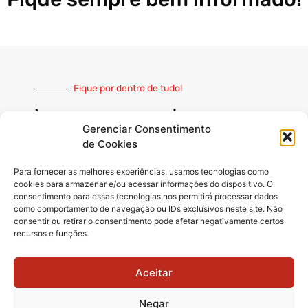
Fique por dentro de tudo!
Inscreva-se e receba nossas
notícias sempre atualizadas
Gerenciar Consentimento
de Cookies
Para fornecer as melhores experiências, usamos tecnologias como
cookies para armazenar e/ou acessar informações do dispositivo. O
consentimento para essas tecnologias nos permitirá processar dados
como comportamento de navegação ou IDs exclusivos neste site. Não
INSCREVER
consentir ou retirar o consentimento pode afetar negativamente certos
recursos e funções.
Siga-nos
Aceitar
Negar