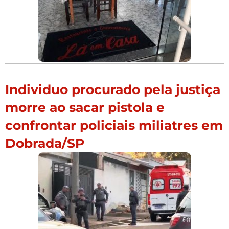
Individuo procurado pela justiça
morre ao sacar pistola e
confrontar policiais miliatres em
Dobrada/SP