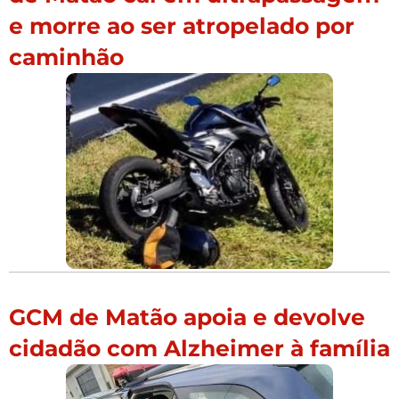
e morre ao ser atropelado por
caminhão
GCM de Matão apoia e devolve
cidadão com Alzheimer à família