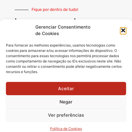
Fique por dentro de tudo!
Inscreva-se e receba nossas
notícias sempre atualizadas
Gerenciar Consentimento
de Cookies
Para fornecer as melhores experiências, usamos tecnologias como
cookies para armazenar e/ou acessar informações do dispositivo. O
consentimento para essas tecnologias nos permitirá processar dados
como comportamento de navegação ou IDs exclusivos neste site. Não
INSCREVER
consentir ou retirar o consentimento pode afetar negativamente certos
recursos e funções.
Siga-nos
Aceitar
Negar
Ver preferências
© 2025 Matãonet -
Todos os direitos reservados.
Política de Cookies